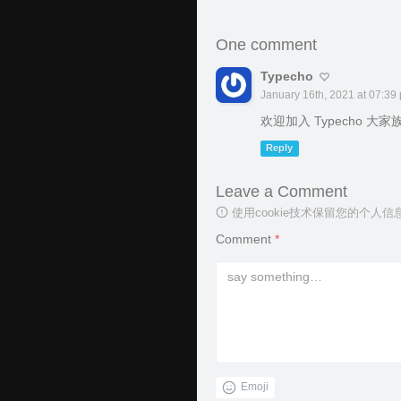
One comment
Typecho
January 16th, 2021 at 07:39
欢迎加入 Typecho 大家
Reply
Leave a Comment
使用cookie技术保留您的个
Comment
*
Emoji