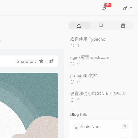
新
P
L
R
o
a
a
p
t
n
欢迎使用 Typecho
ies：
类
u
e
d
评
1
l
s
o
论
数：
a
t
m
nginx配置-upstream
Share to：
r
c
a
评
0
a
o
r
论
数：
r
m
t
go-cqhttp文档
t
m
i
评
0
论
i
e
c
数：
c
n
l
设置和使用RCON-for INSURGENCY: SANDSTORM
l
t
e
评
0
论
e
s
s
数：
s
Blog Info
Posts Num
4