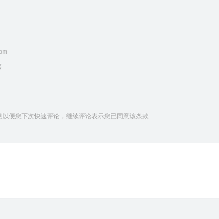
 pm
族
人信息以便您下次快速评论，继续评论表示您已同意该条款