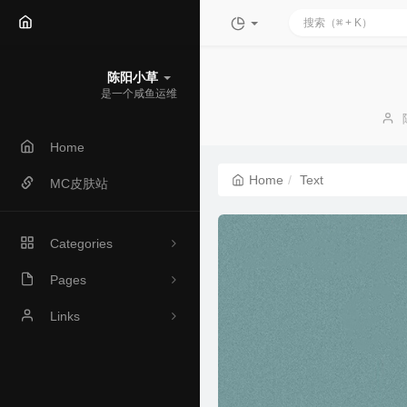
陈阳小草
是一个咸鱼运维
A
Home
Home
Text
MC皮肤站
Categories
Pages
1
归档
Links
0
Linux
友情链接
关于小草
1