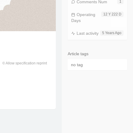
Comments Num
1
Operating
12 Y 222 D
Days
Last activity
5 Years Ago
Article tags
© Allow specification reprint
no tag